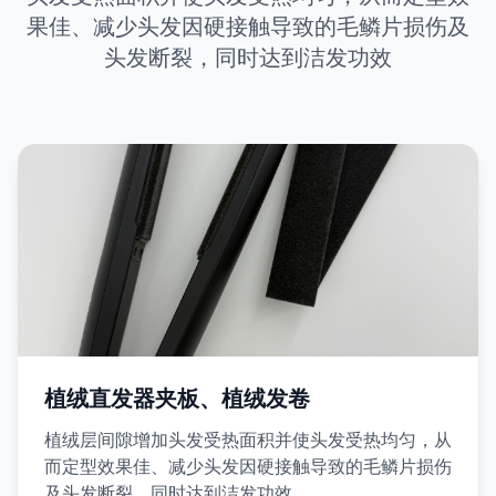
果佳、减少头发因硬接触导致的毛鳞片损伤及
头发断裂，同时达到洁发功效
植绒直发器夹板、植绒发卷
植绒层间隙增加头发受热面积并使头发受热均匀，从
而定型效果佳、减少头发因硬接触导致的毛鳞片损伤
及头发断裂，同时达到洁发功效